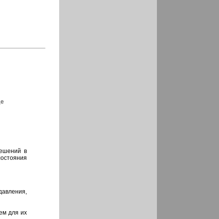
де
решений в
состояния
давления,
ем для их