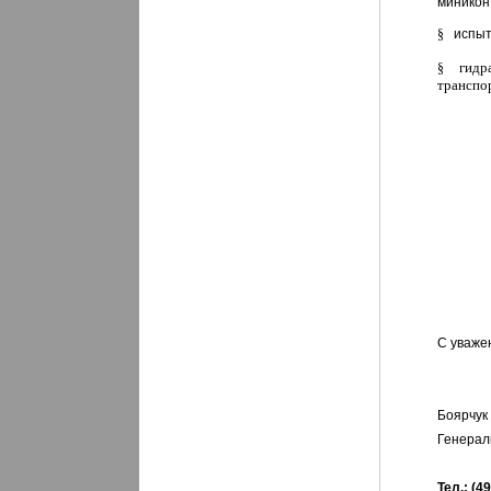
миникон
§
испыт
гидр
§
транспо
С уваже
Боярчук
Генерал
Тел.: (4