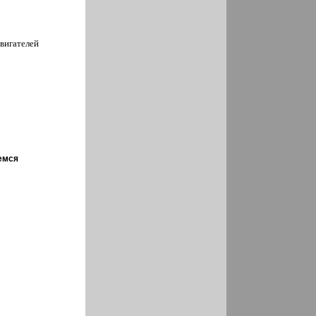
вигателей
емся