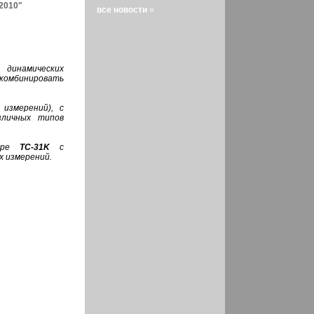
2010"
все новости
»
динамических
 комбинировать
измерений),
с
зличных типов
етре
TC-31K
с
х измерений.