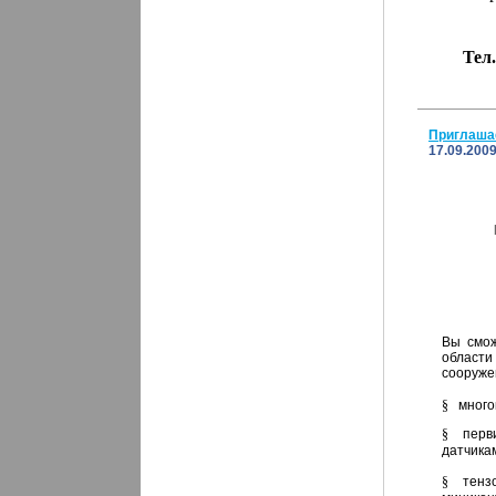
Тел.
Приглаша
17.09.200
Вы смож
области
сооруже
§
много
§
перв
датчика
§
тенз