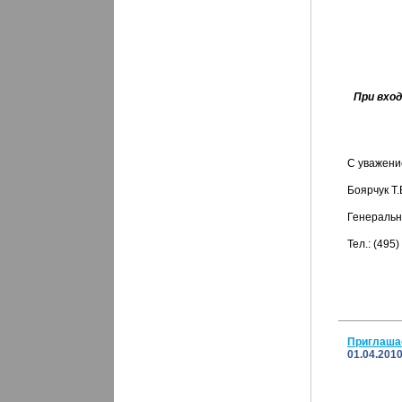
При вхо
С уважени
Боярчук Т.
Генеральн
Тел.: (495)
Приглашае
01.04.201