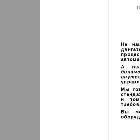
П
На на
двига
проце
автома
А та
динам
внутр
управл
Мы го
стенда
и пом
требо
Вы мо
оборуд