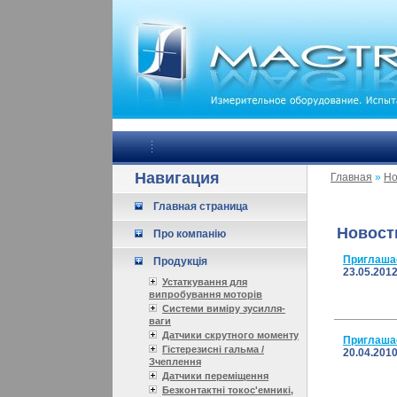
Навигация
Главная
»
Но
Главная страница
Новост
Про компанію
Приглашае
Продукція
23.05.201
Устаткування для
випробування моторів
Системи виміру зусилля-
ваги
Датчики скрутного моменту
Приглашае
Гістерезисні гальма /
20.04.201
Зчеплення
Датчики переміщення
Безконтактні токос'емникі,