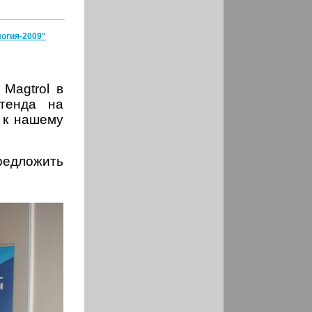
огия-2009"
Magtrol в
тенда на
 к нашему
редложить