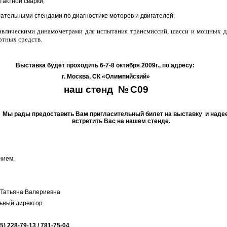
тактной сварки;
ательными стендами по диагностике моторов и двигателей;
авлическими динамометрами для испытания трансмиссий, шасси и мощных д
ртных средств.
Выставка будет проходить 6-7-8 октября 2009г., по адресу:
г. Москва, СК «Олимпийский»
наш
стенд
№
C
09
Мы рады предоставить Вам пригласительный билет на выставку
и наде
встретить Вас на нашем стенде.
нием,
 Татьяна Валериевна
ьный директор
95) 228-79-13 / 781-75-04