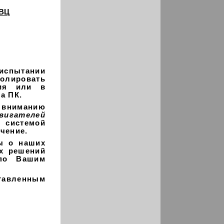
ВВЦ
испытании
ролировать
ния или в
а ПК.
вниманию
вигателей
системой
чение.
ы о наших
их решений
по Вашим
тавленным