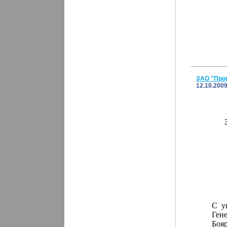
ЗАО "Пром
12.10.200
С у
Ген
Боя