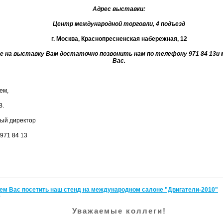
Адрес выставки:
Центр международной торговли, 4 подъезд
г. Москва, Краснопресненская набережная, 12
де на выставку Вам достаточно позвонить нам по телефону 971 84 13
Вас.
ем,
В.
ый директор
 971 84 13
м Вас посетить наш стенд на международном салоне "Двигатели-2010"
0
Уважаемые коллеги!