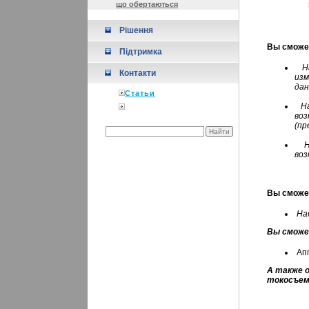
що обертаються
Рішення
Вы сможет
Підтримка
Н
Контакти
изм
дан
Статьи
Н
во
(пр
воз
Вы сможет
На
Вы сможе
Ап
А также 
токосъем