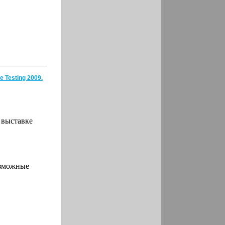
 Testing 2009.
 выставке
озможные