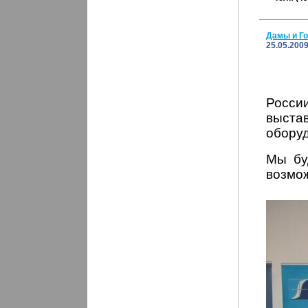
Дамы и Го
25.05.200
Росси
выста
обору
Мы бу
возмо