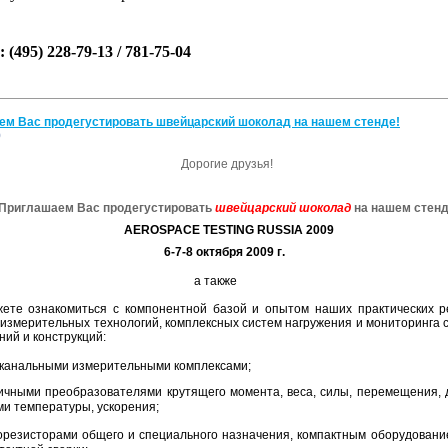
: (495) 228-79-13 / 781-75-04
ем Вас продегустировать швейцарский шоколад на нашем стенде!
9
Дорогие друзья!
Приглашаем Вас продегустировать
швейцарский шоколад
на нашем стен
AEROSPACE TESTING RUSSIA 2009
6-7-8
октября
2009
г
.
а также
ете ознакомиться с компонентной базой и опытом наших практических 
 измерительных технологий, комплексных систем нагружения и мониторинга 
ний и конструкций:
канальными измерительными комплексами
;
ичными преобразователями крутящего момента, веса, силы, перемещения, 
ми температуры, ускорения;
орезисторами общего и специального назначения, компактным оборудовани