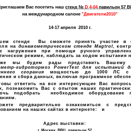
риглашаем Вас посетить наш
стенд №
D 4-04
павильон 57 
на международном салоне
"Двигатели2010"
14-17 апреля 2010 г.
шем стенде Вы сможете принять участие в 
теля на
динамометрическом стенде Magtrol
, конт
сс нагружения при помощи ручного управле
тическом режиме, наблюдать за ходом испытания н
кже мы будем рады представить Вашему 
ометр-гидротормоз
PowerTest для испытаний д
еннего сгорания
мощностью до 1000 ЛС с 
ения и сбора данных, включая программное обеспе
товы ответить на все интересующие Вас вопрос
х, познакомить Вас с опытом наших практическ
очь подобрать необходимое оборудование 
ваниям.
жете предварительно ознакомиться с предс
ованием на наших сайтах в интернете: и
Адрес выставки:
г. Москва, ВВЦ, павильон 57