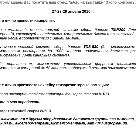
Приглашаем Вас посетить наш стенд
№А26
на выставке
"Экспо Контроль 
27-28-29 апреля 2010 г.
е лично провести измерения:
а компактной многоканальной системе сбора данных
TMR200
(для
ерений), состоящей из отдельных измерительных блоков и позволяющей
ные блоки в соответствии с Вашей задачей.
а многоканальной системе сбора данных
TDS-530
(для статических 
зможностью расширения до 1000 каналов, подключения датчиков ра
едставлена 30-ти канальная система).
На портативном, компактном универсальном цифровом тензом
можностью измерений до 50 каналов и поддержкой режимов долговременны
е лично произвести наклейку тензорезисторов с помощью:
бора инструментов для аппликации тензорезисторов
KIT-51
те лично опробовать:
парат точечной сварки
W-50R
ознакомиться с другим оборудованием:
датчиками крутящего момента,
никами, акселерометрами,экстензометрами, датчики деформации.