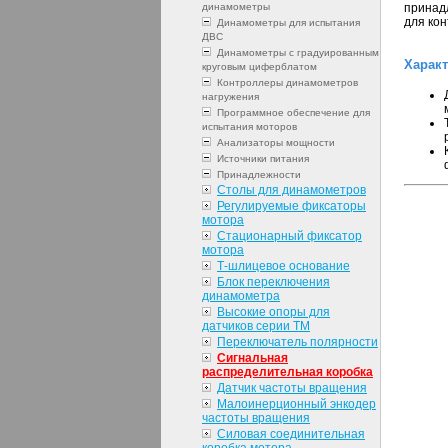
динамометры
принад
для кон
Динамометры для испытания
ДВС
Динамометры с градуированным
Харак
круговым циферблатом
Контроллеры динамометров
нагружения
Программное обеспечение для
испытания моторов
Анализаторы мощности
Источники питания
Принадлежности
Столы для динамометров
Регулируемые фиксаторы
мотора
Стационарный фиксатор
мотора
Т-шлицевое основание
Блок переключения
динамометра
Высокие опоры для
датчиков серии ТМ
Переключатель полярности
Сигнальная
распределительная коробка
Датчик частоты вращения
Малоинерционный энкодер
частоты вращения
Силовая соединительная