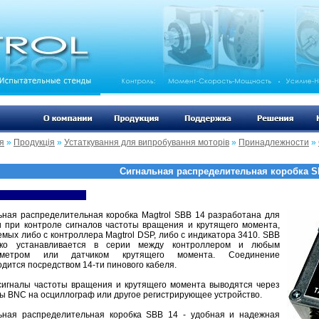
я
»
Продукція
»
Устаткування для випробування моторів
»
Принадлежности
»
Сигнальная распределительная коробка S
ьная распределительная коробка Magtrol SBB 14 разработана для
 при контроле сигналов частоты вращения и крутящего момента,
мых либо с контроллера Magtrol DSP, либо с индикатора 3410. SBB
гко устанавливается в серии между контроллером и любым
ометром или датчиком крутящего момента. Соединение
дится посредством 14-ти пинового кабеля.
сигналы частоты вращения и крутящего момента выводятся через
ы BNC на осциллограф или другое регистрирующее устройство.
ьная распределительная коробка SBB 14 - удобная и надежная