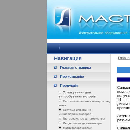
Навигация
Главна
Главная страница
Про компанію
Продукція
Сигнал
помощи
Устаткування для
получае
випробування моторів
14 ле
Системы испытания моторов под
динам
заказ
произво
Система испытания
миниатюрных моторов
Затем 
Гистерезисные динамометры
разъем
Индуктивные динамометры
Магнитопорошковые
Сигнал