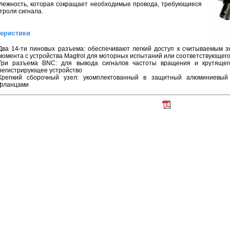
лежность, которая сокращает необходимые провода, требующиеся
троля сигнала.
теристики
Два 14-ти пиновых разъема: обеспечивают легкий доступ к считываемым 
момента с устройства Magtrol для моторных испытаний или соответствующег
Три разъема BNC: для вывода сигналов частоты вращения и крутящег
регистрирующее устройство
Крепкий сборочный узел: укомплектованный в защитный алюминиевый
фланцами