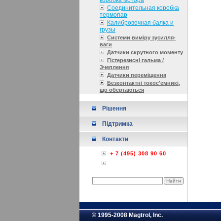
коробка мотора
Соединительная коробка
термопар
Калибровочная балка и
грузы
Системи виміру зусилля-
ваги
Датчики скрутного моменту
Гістерезисні гальма /
Зчеплення
Датчики переміщення
Безконтактні токос'емникі,
що обертаються
Рішення
Підтримка
Контакти
+ 7 (495) 308 90 60
© 1995-2008 Magtrol, Inc.