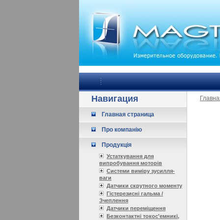
Навигация
Главна
Главная страница
Про компанію
Продукція
Устаткування для
випробування моторів
Системи виміру зусилля-
ваги
Датчики скрутного моменту
Гістерезисні гальма /
Зчеплення
Датчики переміщення
Безконтактні токос'емникі,