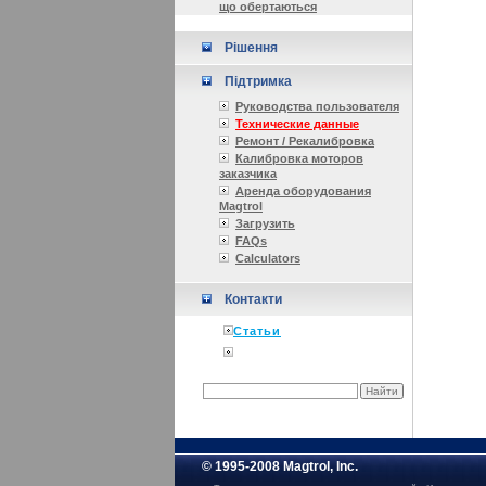
що обертаються
Рішення
Підтримка
Руководства пользователя
Технические данные
Ремонт / Рекалибровка
Калибровка моторов
заказчика
Аренда оборудования
Magtrol
Загрузить
FAQs
Calculators
Контакти
Статьи
© 1995-2008 Magtrol, Inc.