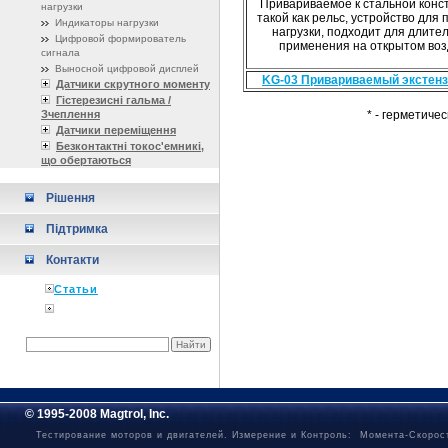
Привариваемое к стальной конст
нагрузки
такой как рельс, устройство для 
Индикаторы нагрузки
нагрузки, подходит для длите
Цифровой формирователь
применения на открытом воз
сигнала
Выносной цифровой дисплей
KG-03 Привариваемый экстен
Датчики скрутного моменту
Гістерезисні гальма /
Зчеплення
* - герметиче
Датчики переміщення
Безконтактні токос'емникі,
що обертаються
Рішення
Підтримка
Контакти
Статьи
© 1995-2008 Magtrol, Inc.
Тестирование моторов и двигателей. Измерение и Контроль: Момента-Скорос