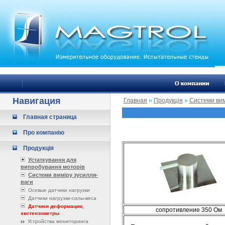
Навигация
Главная
»
Продукція
»
Системи вим
Главная страница
Про компанію
Продукція
Устаткування для
випробування моторів
Системи виміру зусилля-
ваги
Осевые датчики нагрузки
Датчики нагрузки-силы-веса
Датчики деформации,
сопротивление 350 Ом
экстензометры
Устройства мониторинга