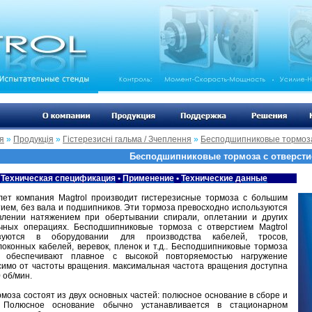
я
»
Продукція
»
Гістерезисні гальма / Зчеплення
»
Бесподшипниковые тормоза
Бесподшипниковые тормоза с отверст
Техническая спецификация
•
Применение
•
Технические данные
лет компания Magtrol производит гистерезисные тормоза с большим
тием, без вала и подшипников. Эти тормоза превосходно используются
влении натяжением при обертывании спирали, оплетании и других
чных операциях. Бесподшипниковые тормоза с отверстием Magtrol
ьзуются в оборудовании для производства кабелей, тросов,
локонных кабелей, веревок, пленок и т.д.. Бесподшипниковые тормоза
l обеспечивают плавное с высокой повторяемостью нагружение
симо от частоты вращения. максимальная частота вращения доступна
 об/мин.
моза состоят из двух основных частей: полюсное основание в сборе и
 Полюсное основание обычно устанавливается в стационарном