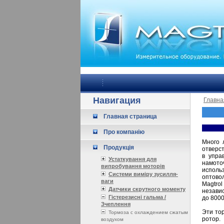
Навигация
Главна
Главная страница
Про компанію
Много 
Продукція
отверс
в упра
Устаткування для
намото
випробування моторів
испол
Системи виміру зусилля-
оптово
ваги
Magtro
Датчики скрутного моменту
незави
Гістерезисні гальма /
до 8000
Зчеплення
Эти тор
Тормоза с охлаждением сжатым
ротор.
воздухом