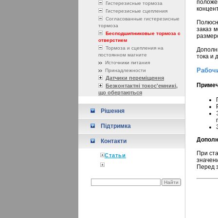
положе
Гистерезисные тормоза
концен
Гистерезисные сцепления
Согласованные гистерезисные
Полюсн
тормоза
заказ 
Бесподшипниковые тормоза с
размеро
отверстием
Тормоза и сцепления на
Дополн
постоянном магните
тока и
Источники питания
Рабочи
Принадлежности
Датчики переміщення
Примеч
Безконтактні токос'емникі,
що обертаються
Рішення
Підтримка
Дополн
Контакти
При ст
Статьи
значен
Перед 