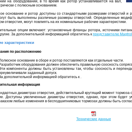
нии на оборудовании, в то время как ротор устанавливается на вал,
трически с полюсным основанием.
ое основание и ротор доступны со стандартными размерами отверстий и 
могут быть выполнены различные размеры отверстий. Определенные модифи
м отверстия, могут повлиять на их номинальные рабочие характеристики.
ительные опции включают: установочные фланцы ротора, источники питани
 другие. За дополнительной информацией обратитесь к
представителю Magtrol
е характеристики
ания по расположению
Полюсное основание в сборе и ротор поставляются как отдельные части.
Разработчик оборудования должен обеспечить правильную соосность сопряга
Эти компоненты должны быть установлены так, чтобы соосность и перпенд
преувеличивали заданный допуск.
За дополнительной информацией обратитесь к .
ительная информация
андартных диаметрах отверстия, действительный крутящий момент тормоза 
ие. Доступны увеличенные диаметры отверстия, однако, при этом будет 
заказом любые изменения в бесподшипниковых тормозах должны быть согласо
Технические данные