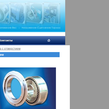
 с отверстием
ием