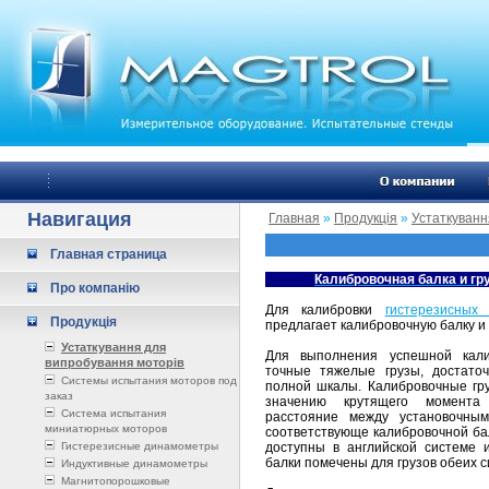
Навигация
Главная
»
Продукція
»
Устаткуванн
Главная страница
Калибровочная балка и гр
Про компанію
Для калибровки
гистерезисных
Продукція
предлагает калибровочную балку и 
Устаткування для
Для выполнения успешной кали
випробування моторів
точные тяжелые грузы, достато
Системы испытания моторов под
полной шкалы. Калибровочные гр
заказ
значению крутящего момента
Система испытания
расстояние между установочны
миниатюрных моторов
соответствующе калибровочной ба
Гистерезисные динамометры
доступны в английской системе
балки помечены для грузов обеих 
Индуктивные динамометры
Магнитопорошковые