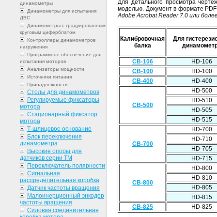
Для детального просмотра черте
динамометры
моделью. Документ в формате PDF о
Динамометры для испытания
Adobe Acrobat Reader 7.0 или боле
ДВС
Динамометры с градуированным
круговым циферблатом
Калибровочная
Для гистерези
Контроллеры динамометров
балка
динамомет
нагружения
Программное обеспечение для
CB-106
HD-106
испытания моторов
Анализаторы мощности
CB-100
HD-100
Источники питания
CB-400
HD-400
Принадлежности
HD-500
Столы для динамометров
Регулируемые фиксаторы
HD-510
CB-500
мотора
HD-505
Стационарный фиксатор
HD-515
мотора
Т-шлицевое основание
HD-700
Блок переключения
HD-710
динамометра
CB-700
HD-705
Высокие опоры для
датчиков серии ТМ
HD-715
Переключатель полярности
HD-800
Сигнальная
HD-810
распределительная коробка
CB-800
HD-805
Датчик частоты вращения
Малоинерционный энкодер
HD-815
частоты вращения
CB-825
HD-825
Силовая соединительная