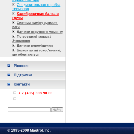
коробка мотора
Соединительная коробка
термопар
Калибровочная балка и
грузы
Системи виміру зусилля-
ваги
Датчики скрутного моменту
Гістерезисні гальма /
Зчеплення
Датчики переміщення
Безконтактні токос'емникі,
що обертаються
Рішення
Підтримка
Контакти
+ 7 (495) 308 90 60
© 1995-2008 Magtrol, Inc.