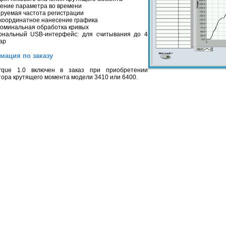
рение параметра во времени
ируемая частота регистрации
окоординатное нанесение графика
номинальная обработка кривых
ональный USB-интерфейс: для считывания до 4
ар
мация по заказу
que 1.0 включен в заказ при приобретении
тора крутящего момента модели 3410 или 6400.