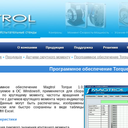
я
»
Продукція
»
Датчики скрутного моменту
»
Программное обеспечение Torqu
Программное обеспечение Torque
аммное обеспечение Magtrol Torque 1.0,
зуемое в ОС Windows®, применяется для сбора
 по крутящему моменту, частоты вращения и
ти с датчиков крутящего момента через индикатор
Данные могут быть распечатаны, изображены
ески или быстро сохранены в виде таблицы
ft® Excel.
теристики
ция пикового значения крутящего момента