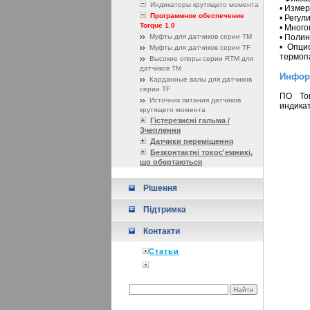
Индикаторы крутящего момента
• Изме
Программное обеспечение
• Регул
Torque 1.0
• Мног
Муфты для датчиков серии ТМ
• Поли
• Опци
Муфты для датчиков серии TF
термоп
Высокие опоры серии RТМ для
датчиков ТМ
Инфор
Карданные валы для датчиков
серии TF
ПО Tor
Источник питания датчиков
индика
крутящего момента
Гістерезисні гальма /
Зчеплення
Датчики переміщення
Безконтактні токос'емникі,
що обертаються
Рішення
Підтримка
Контакти
Статьи