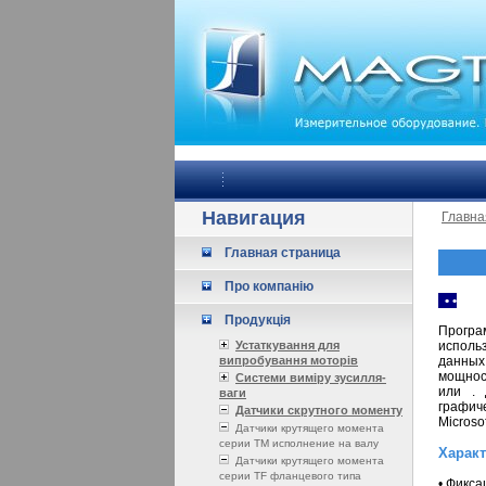
Навигация
Главна
Главная страница
Про компанію
•
•
Продукція
Прогр
Устаткування для
исполь
випробування моторів
данных
мощнос
Системи виміру зусилля-
или . 
ваги
графич
Датчики скрутного моменту
Microso
Датчики крутящего момента
серии ТМ исполнение на валу
Харак
Датчики крутящего момента
серии TF фланцевого типа
• Фикса